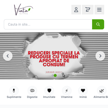
💊
🦠
🛡️
⚡
❤️
🌿
Suplimente
Digestie
Imunitate
Vitamine
Inimă
Alimente B