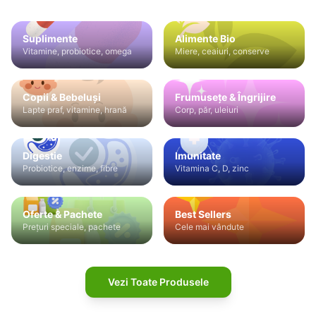
Suplimente
Alimente Bio
Vitamine, probiotice, omega
Miere, ceaiuri, conserve
Copii & Bebeluși
Frumusețe & Îngrijire
Lapte praf, vitamine, hrană
Corp, păr, uleiuri
Digestie
Imunitate
Probiotice, enzime, fibre
Vitamina C, D, zinc
Oferte & Pachete
Best Sellers
Prețuri speciale, pachete
Cele mai vândute
Vezi Toate Produsele