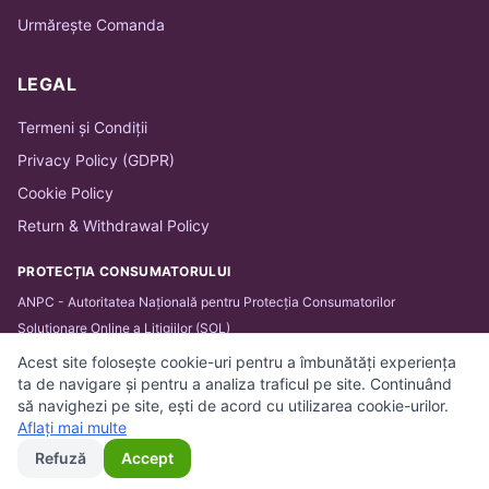
Urmărește Comanda
LEGAL
Termeni și Condiții
Privacy Policy (GDPR)
Cookie Policy
Return & Withdrawal Policy
PROTECȚIA CONSUMATORULUI
ANPC - Autoritatea Națională pentru Protecția Consumatorilor
Soluționare Online a Litigiilor (SOL)
Acest site folosește cookie-uri pentru a îmbunătăți experiența
ta de navigare și pentru a analiza traficul pe site. Continuând
să navighezi pe site, ești de acord cu utilizarea cookie-urilor.
© 2026 BARTHA IT SOLUTIONS SRL. Toate drepturile
Aflați mai multe
rezervate.
Refuză
Accept