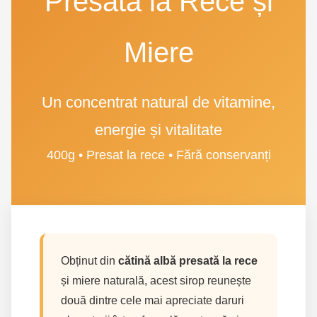
Presată la Rece și
Miere
Un concentrat natural de vitamine,
energie și vitalitate
400g • Presat la rece • Fără conservanți
Obținut din
cătină albă presată la rece
și miere naturală, acest sirop reunește
două dintre cele mai apreciate daruri