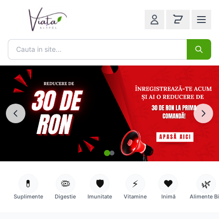
💊
🦠
🛡️
⚡
❤️
🌿
Suplimente
Digestie
Imunitate
Vitamine
Inimă
Alimente B