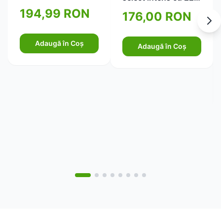
bacterii selectate Dr.
194,99 RON
176,00 RON
Wolz 40cps
Adaugă în Coș
Adaugă în Coș