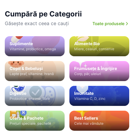
Cumpără pe Categorii
Găsește exact ceea ce cauți
Toate produsele
Suplimente
Alimente Bio
Vitamine, probiotice, omega
Miere, ceaiuri, conserve
Copii & Bebeluși
Frumusețe & Îngrijire
Lapte praf, vitamine, hrană
Corp, păr, uleiuri
Digestie
Imunitate
Probiotice, enzime, fibre
Vitamina C, D, zinc
Oferte & Pachete
Best Sellers
Prețuri speciale, pachete
Cele mai vândute