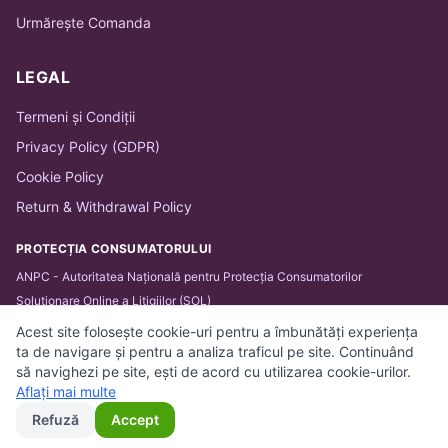
Urmărește Comanda
LEGAL
Termeni și Condiții
Privacy Policy (GDPR)
Cookie Policy
Return & Withdrawal Policy
PROTECȚIA CONSUMATORULUI
ANPC - Autoritatea Națională pentru Protecția Consumatorilor
Soluționare Online a Litigiilor (SOL)
Acest site folosește cookie-uri pentru a îmbunătăți experiența
ta de navigare și pentru a analiza traficul pe site. Continuând
să navighezi pe site, ești de acord cu utilizarea cookie-urilor.
© 2026 BARTHA IT SOLUTIONS SRL. Toate drepturile
Aflați mai multe
rezervate.
Refuză
Accept