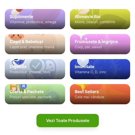
Suplimente
Alimente Bio
Vitamine, probiotice, omega
Miere, ceaiuri, conserve
Copii & Bebeluși
Frumusețe & Îngrijire
Lapte praf, vitamine, hrană
Corp, păr, uleiuri
Digestie
Imunitate
Probiotice, enzime, fibre
Vitamina C, D, zinc
Oferte & Pachete
Best Sellers
Prețuri speciale, pachete
Cele mai vândute
Vezi Toate Produsele