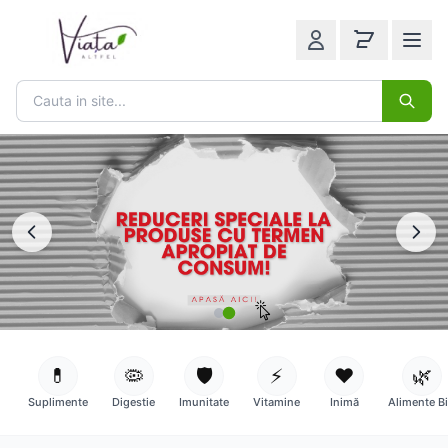
💊
🦠
🛡️
⚡
❤️
🌿
Suplimente
Digestie
Imunitate
Vitamine
Inimă
Alimente B