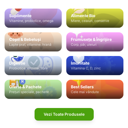
Suplimente
Alimente Bio
Vitamine, probiotice, omega
Miere, ceaiuri, conserve
Copii & Bebeluși
Frumusețe & Îngrijire
Lapte praf, vitamine, hrană
Corp, păr, uleiuri
Digestie
Imunitate
Probiotice, enzime, fibre
Vitamina C, D, zinc
Oferte & Pachete
Best Sellers
Prețuri speciale, pachete
Cele mai vândute
Vezi Toate Produsele