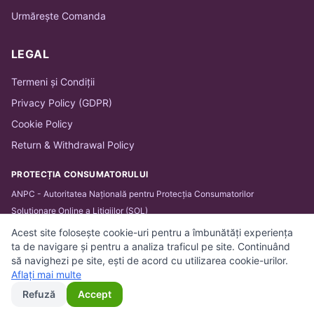
Urmărește Comanda
LEGAL
Termeni și Condiții
Privacy Policy (GDPR)
Cookie Policy
Return & Withdrawal Policy
PROTECȚIA CONSUMATORULUI
ANPC - Autoritatea Națională pentru Protecția Consumatorilor
Soluționare Online a Litigiilor (SOL)
Acest site folosește cookie-uri pentru a îmbunătăți experiența
ta de navigare și pentru a analiza traficul pe site. Continuând
să navighezi pe site, ești de acord cu utilizarea cookie-urilor.
© 2026 BARTHA IT SOLUTIONS SRL. Toate drepturile
Aflați mai multe
rezervate.
Refuză
Accept