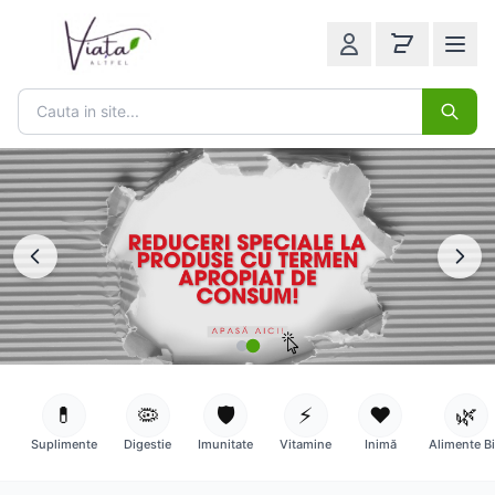
💊
🦠
🛡️
⚡
❤️
🌿
Suplimente
Digestie
Imunitate
Vitamine
Inimă
Alimente B