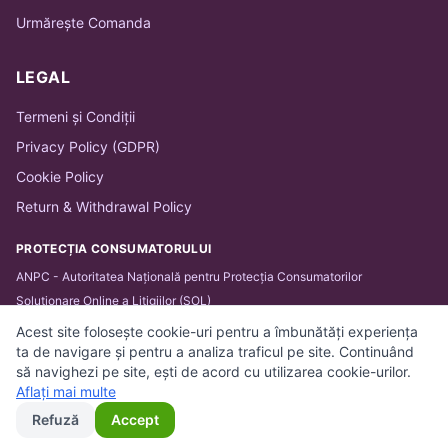
Urmărește Comanda
LEGAL
Termeni și Condiții
Privacy Policy (GDPR)
Cookie Policy
Return & Withdrawal Policy
PROTECȚIA CONSUMATORULUI
ANPC - Autoritatea Națională pentru Protecția Consumatorilor
Soluționare Online a Litigiilor (SOL)
Acest site folosește cookie-uri pentru a îmbunătăți experiența
ta de navigare și pentru a analiza traficul pe site. Continuând
să navighezi pe site, ești de acord cu utilizarea cookie-urilor.
© 2026 BARTHA IT SOLUTIONS SRL. Toate drepturile
Aflați mai multe
rezervate.
Refuză
Accept