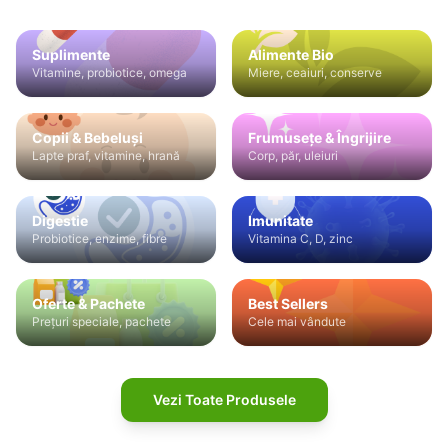
Suplimente
Alimente Bio
Vitamine, probiotice, omega
Miere, ceaiuri, conserve
Copii & Bebeluși
Frumusețe & Îngrijire
Lapte praf, vitamine, hrană
Corp, păr, uleiuri
Digestie
Imunitate
Probiotice, enzime, fibre
Vitamina C, D, zinc
Oferte & Pachete
Best Sellers
Prețuri speciale, pachete
Cele mai vândute
Vezi Toate Produsele