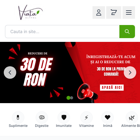
💊
🦠
🛡️
⚡
❤️
🌿
Suplimente
Digestie
Imunitate
Vitamine
Inimă
Alimente B