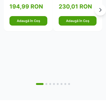
oboselii mentale, 60
194,99 RON
230,01 RON
de capsule)
Adaugă în Coș
Adaugă în Coș