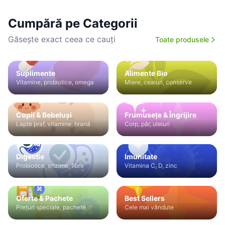
Cumpără pe Categorii
Găsește exact ceea ce cauți
Toate produsele
Suplimente
Alimente Bio
Vitamine, probiotice, omega
Miere, ceaiuri, conserve
Copii & Bebeluși
Frumusețe & Îngrijire
Lapte praf, vitamine, hrană
Corp, păr, uleiuri
Digestie
Imunitate
Probiotice, enzime, fibre
Vitamina C, D, zinc
Oferte & Pachete
Best Sellers
Prețuri speciale, pachete
Cele mai vândute