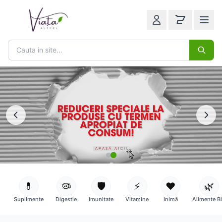
💊
🦠
🛡️
⚡
❤️
🌿
Suplimente
Digestie
Imunitate
Vitamine
Inimă
Alimente B