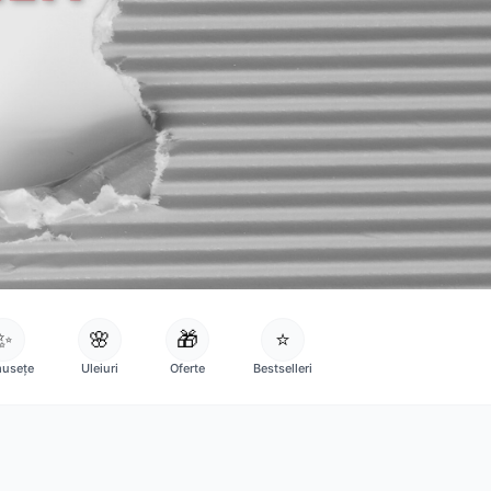
✨
🌸
🎁
⭐
usețe
Uleiuri
Oferte
Bestselleri