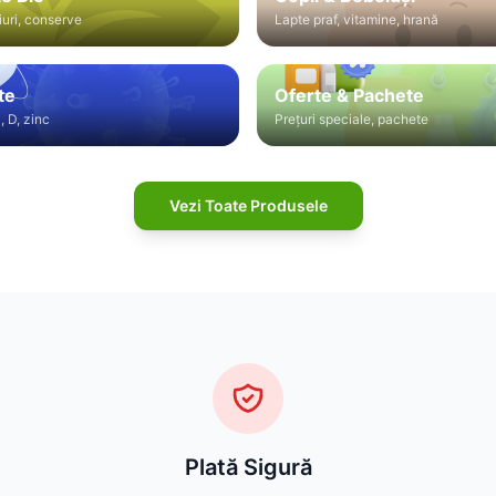
iuri, conserve
Lapte praf, vitamine, hrană
te
Oferte & Pachete
, D, zinc
Prețuri speciale, pachete
Vezi Toate Produsele
Plată Sigură