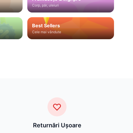
Corp, păr, uleiuri
Best Sellers
Cele mai vândute
Returnări Ușoare