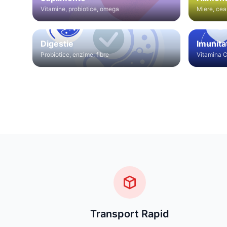
Vitamine, probiotice, omega
Miere, cea
Digestie
Imunita
Probiotice, enzime, fibre
Vitamina C
Transport Rapid