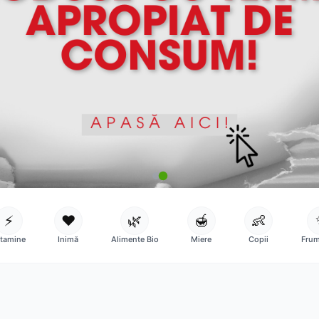
⚡
❤️
🌿
🍯
👶
itamine
Inimă
Alimente Bio
Miere
Copii
Frum