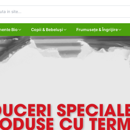
mente Bio
Copii & Bebeluși
Frumusețe & Îngrijire