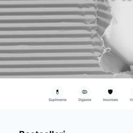
💊
🦠
🛡️
Suplimente
Digestie
Imunitate
V