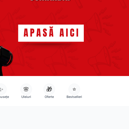
✨
🌸
🎁
⭐
usețe
Uleiuri
Oferte
Bestselleri