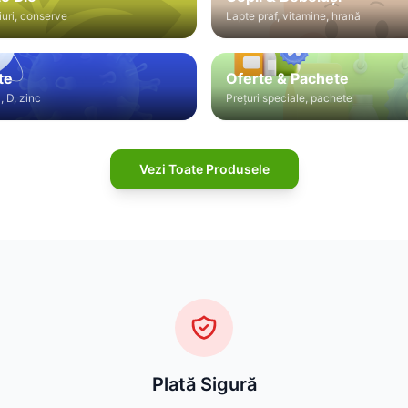
iuri, conserve
Lapte praf, vitamine, hrană
te
Oferte & Pachete
, D, zinc
Prețuri speciale, pachete
Vezi Toate Produsele
Plată Sigură