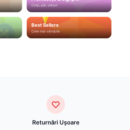
Corp, păr, uleiuri
Best Sellers
Cele mai vândute
Returnări Ușoare