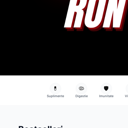
💊
🦠
🛡️
Suplimente
Digestie
Imunitate
V