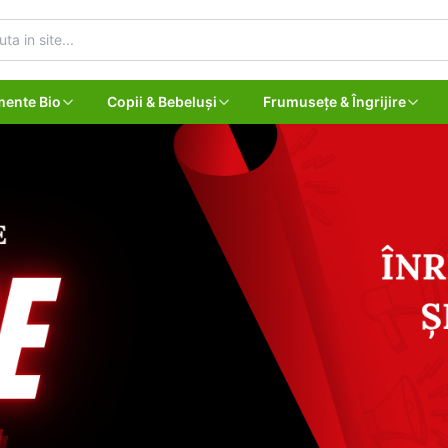
mente Bio
Copii & Bebeluși
Frumusețe & Îngrijire