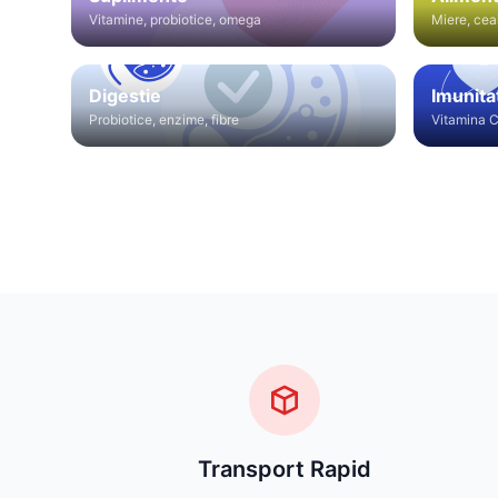
Vitamine, probiotice, omega
Miere, cea
Digestie
Imunita
Probiotice, enzime, fibre
Vitamina C
Transport Rapid