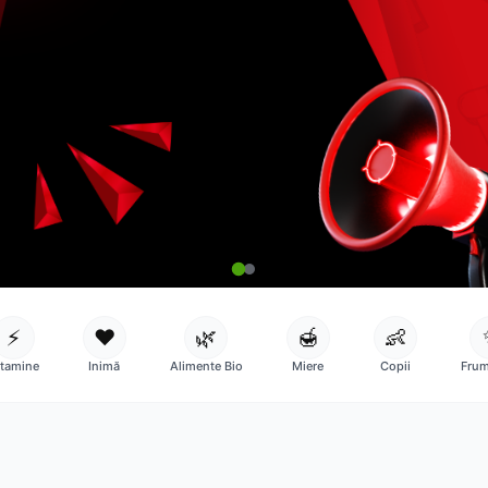
⚡
❤️
🌿
🍯
👶
itamine
Inimă
Alimente Bio
Miere
Copii
Frum