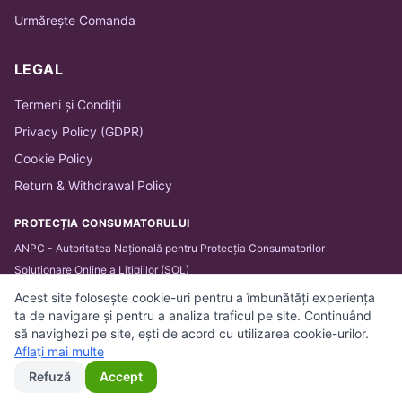
Urmărește Comanda
LEGAL
Termeni și Condiții
Privacy Policy (GDPR)
Cookie Policy
Return & Withdrawal Policy
PROTECȚIA CONSUMATORULUI
ANPC - Autoritatea Națională pentru Protecția Consumatorilor
Soluționare Online a Litigiilor (SOL)
Acest site folosește cookie-uri pentru a îmbunătăți experiența
ta de navigare și pentru a analiza traficul pe site. Continuând
să navighezi pe site, ești de acord cu utilizarea cookie-urilor.
© 2026 BARTHA IT SOLUTIONS SRL. Toate drepturile
Aflați mai multe
rezervate.
Refuză
Accept