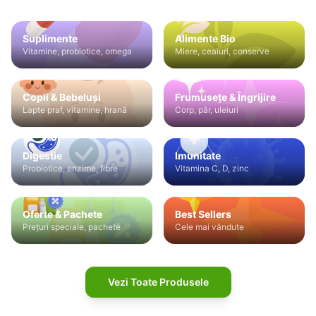
Suplimente
Alimente Bio
Vitamine, probiotice, omega
Miere, ceaiuri, conserve
Copii & Bebeluși
Frumusețe & Îngrijire
Lapte praf, vitamine, hrană
Corp, păr, uleiuri
Digestie
Imunitate
Probiotice, enzime, fibre
Vitamina C, D, zinc
Oferte & Pachete
Best Sellers
Prețuri speciale, pachete
Cele mai vândute
Vezi Toate Produsele