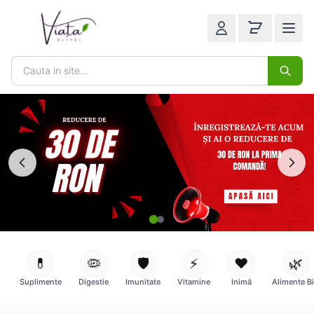
💊
🦠
🛡️
⚡
❤️
🌿
Suplimente
Digestie
Imunitate
Vitamine
Inimă
Alimente B