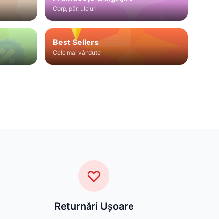
Corp, păr, uleiuri
Best Sellers
Cele mai vândute
Returnări Ușoare