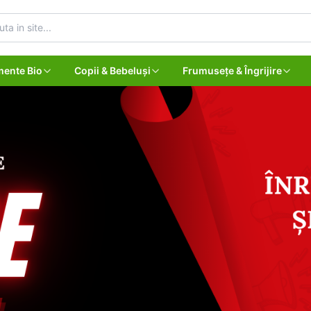
mente Bio
Copii & Bebeluși
Frumusețe & Îngrijire