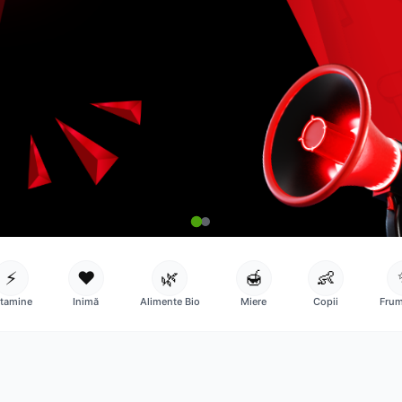
⚡
❤️
🌿
🍯
👶
itamine
Inimă
Alimente Bio
Miere
Copii
Frum