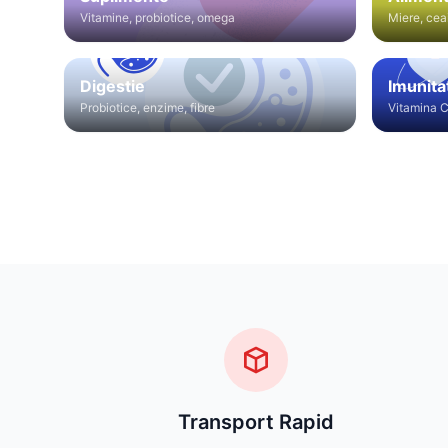
Vitamine, probiotice, omega
Miere, cea
Digestie
Imunita
Probiotice, enzime, fibre
Vitamina C
Transport Rapid