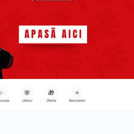
✨
🌸
🎁
⭐
usețe
Uleiuri
Oferte
Bestselleri