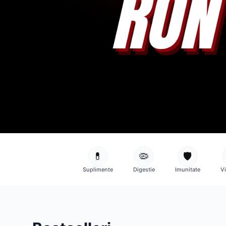
💊
🦠
🛡️
Suplimente
Digestie
Imunitate
V