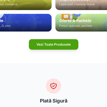
iuri, conserve
Lapte praf, vitamine, hrană
te
Oferte & Pachete
, D, zinc
Prețuri speciale, pachete
Vezi Toate Produsele
Plată Sigură