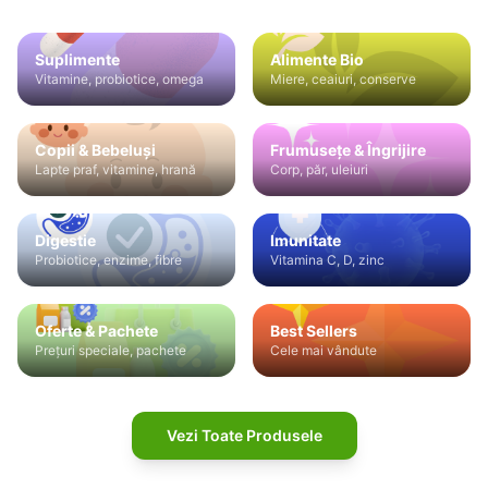
Suplimente
Alimente Bio
Vitamine, probiotice, omega
Miere, ceaiuri, conserve
Copii & Bebeluși
Frumusețe & Îngrijire
Lapte praf, vitamine, hrană
Corp, păr, uleiuri
Digestie
Imunitate
Probiotice, enzime, fibre
Vitamina C, D, zinc
Oferte & Pachete
Best Sellers
Prețuri speciale, pachete
Cele mai vândute
Vezi Toate Produsele