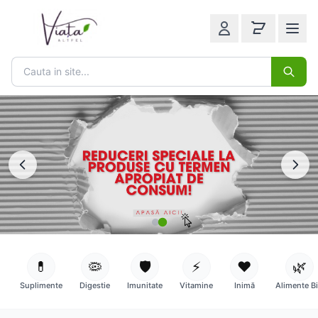
💊
🦠
🛡️
⚡
❤️
🌿
Suplimente
Digestie
Imunitate
Vitamine
Inimă
Alimente B