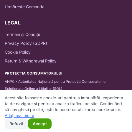
Urmărește Comanda
LEGAL
Termeni și Condiții
Privacy Policy (GDPR)
Cookie Policy
Return & Withdrawal Policy
PROTECȚIA CONSUMATORULUI
ANPC - Autoritatea Națională pentru Protecția Consumatorilor
Soluționare Online a Litigiilor (SOL)
Acest site folosește cookie-uri pentru a îmbunătăți experiența
ta de navigare și pentru a analiza traficul pe site. Continuând
să navighezi pe site, ești de acord cu utilizarea cookie-urilor.
© 2026 BARTHA IT SOLUTIONS SRL. Toate drepturile
Aflați mai multe
rezervate.
Refuză
Accept