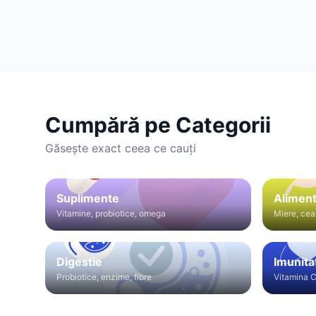
Cumpără pe Categorii
Găsește exact ceea ce cauți
Suplimente
Aliment
Vitamine, probiotice, omega
Miere, cea
Digestie
Imunita
Probiotice, enzime, fibre
Vitamina C