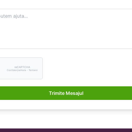
reCAPTCHA
Confidențialitate - Termeni
Trimite Mesajul