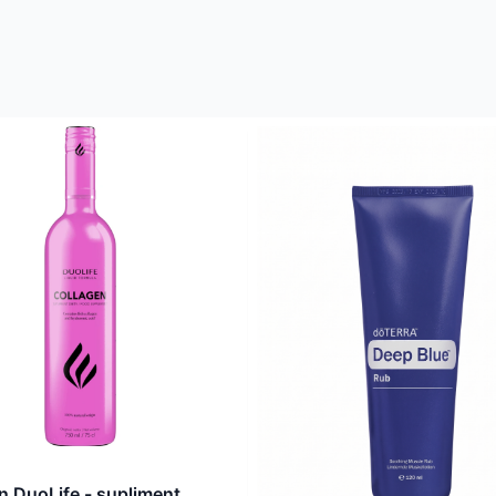
n DuoLife - supliment