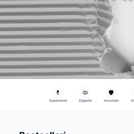
💊
🦠
🛡️
Suplimente
Digestie
Imunitate
V