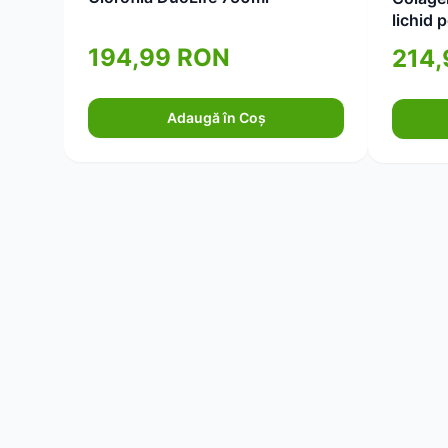
lichid 
elastic
194,99 RON
214
Adaugă în Coș