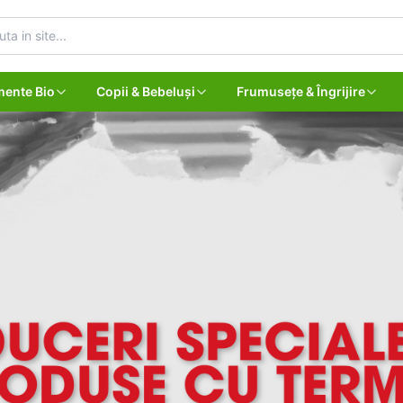
mente Bio
Copii & Bebeluși
Frumusețe & Îngrijire