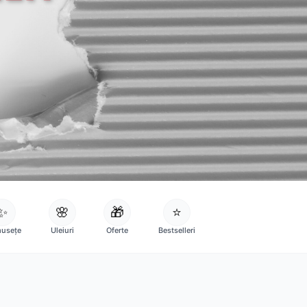
✨
🌸
🎁
⭐
usețe
Uleiuri
Oferte
Bestselleri