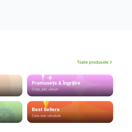
Toate produsele
Frumusețe & Îngrijire
Corp, păr, uleiuri
Best Sellers
Cele mai vândute