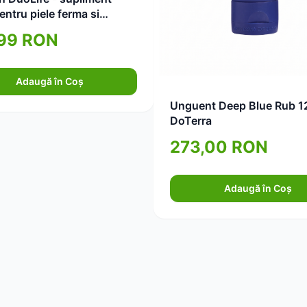
pentru piele ferma si
a 750ml
,99 RON
Adaugă în Coș
Unguent Deep Blue Rub 1
DoTerra
273,00 RON
Adaugă în Coș