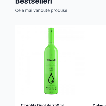
Bestselleri
Cele mai vândute produse
Clorofila DuoLife 750ml
Colage