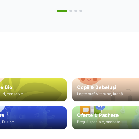
e Bio
Copii & Bebeluși
iuri, conserve
Lapte praf, vitamine, hrană
te
Oferte & Pachete
, D, zinc
Prețuri speciale, pachete