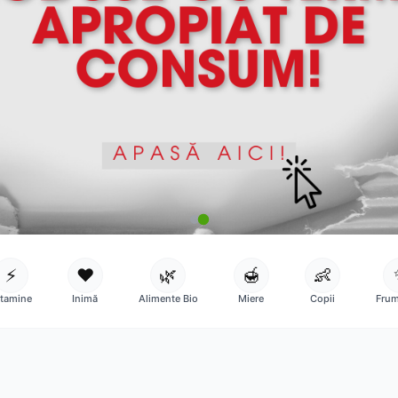
⚡
❤️
🌿
🍯
👶
itamine
Inimă
Alimente Bio
Miere
Copii
Frum