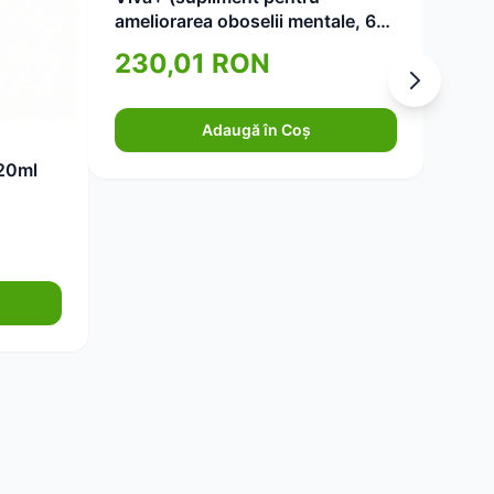
Darmf
ameliorarea oboselii mentale, 60
22 ba
de capsule)
40cp
230,01 RON
17
Adaugă în Coș
20ml