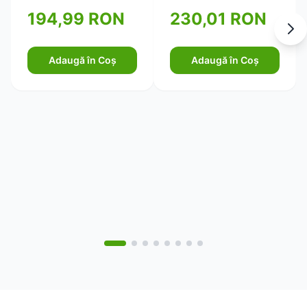
oboselii mentale, 60
194,99 RON
230,01 RON
de capsule)
Adaugă în Coș
Adaugă în Coș