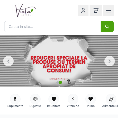
💊
🦠
🛡️
⚡
❤️
🌿
Suplimente
Digestie
Imunitate
Vitamine
Inimă
Alimente B