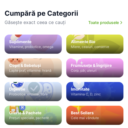
Cumpără pe Categorii
Găsește exact ceea ce cauți
Toate produsele
Suplimente
Alimente Bio
Vitamine, probiotice, omega
Miere, ceaiuri, conserve
Copii & Bebeluși
Frumusețe & Îngrijire
Lapte praf, vitamine, hrană
Corp, păr, uleiuri
Digestie
Imunitate
Probiotice, enzime, fibre
Vitamina C, D, zinc
Oferte & Pachete
Best Sellers
Prețuri speciale, pachete
Cele mai vândute