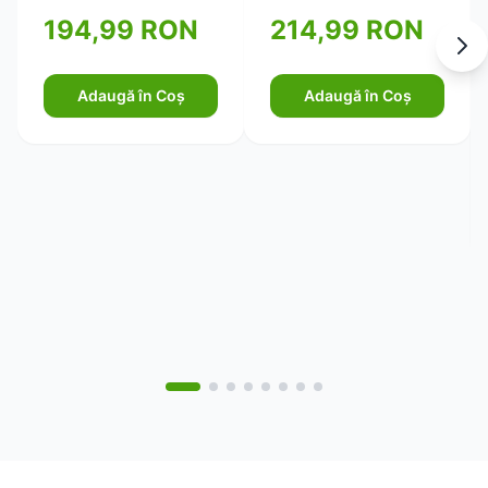
pentru piele ferma si
194,99 RON
214,99 RON
elastica 750ml
Adaugă în Coș
Adaugă în Coș