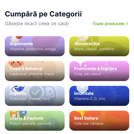
Cumpără pe Categorii
Găsește exact ceea ce cauți
Toate produsele
Suplimente
Alimente Bio
Vitamine, probiotice, omega
Miere, ceaiuri, conserve
Copii & Bebeluși
Frumusețe & Îngrijire
Lapte praf, vitamine, hrană
Corp, păr, uleiuri
Digestie
Imunitate
Probiotice, enzime, fibre
Vitamina C, D, zinc
Oferte & Pachete
Best Sellers
Prețuri speciale, pachete
Cele mai vândute