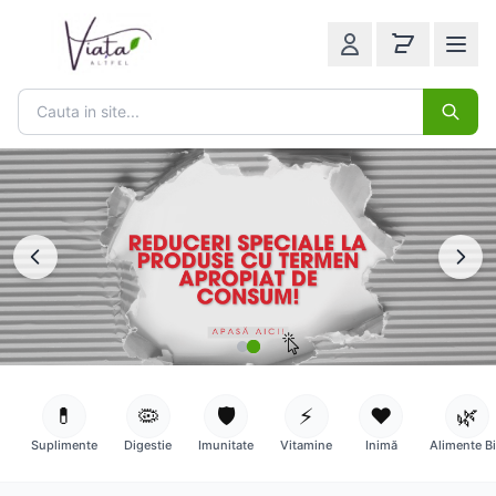
💊
🦠
🛡️
⚡
❤️
🌿
Suplimente
Digestie
Imunitate
Vitamine
Inimă
Alimente B