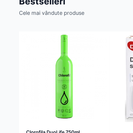
Bestselleri
Cele mai vândute produse
Clorofila DuoLife 750ml