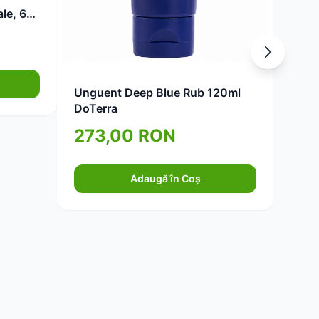
ale, 60
lichi
elast
21
Unguent Deep Blue Rub 120ml
DoTerra
273,00 RON
Adaugă în Coș