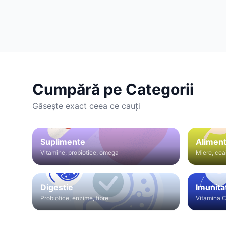
Cumpără pe Categorii
Găsește exact ceea ce cauți
Suplimente
Aliment
Vitamine, probiotice, omega
Miere, cea
Digestie
Imunita
Probiotice, enzime, fibre
Vitamina C