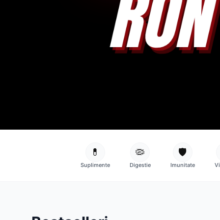
💊
🦠
🛡️
Suplimente
Digestie
Imunitate
V