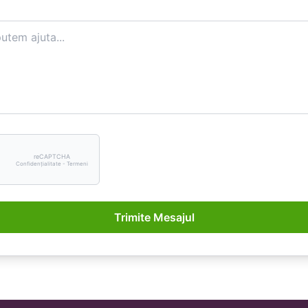
reCAPTCHA
Confidențialitate - Termeni
Trimite Mesajul