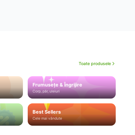
Toate produsele
Frumusețe & Îngrijire
Corp, păr, uleiuri
Best Sellers
Cele mai vândute