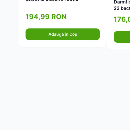
Darmflo
22 bact
40cps
194,99 RON
176,
Adaugă în Coș