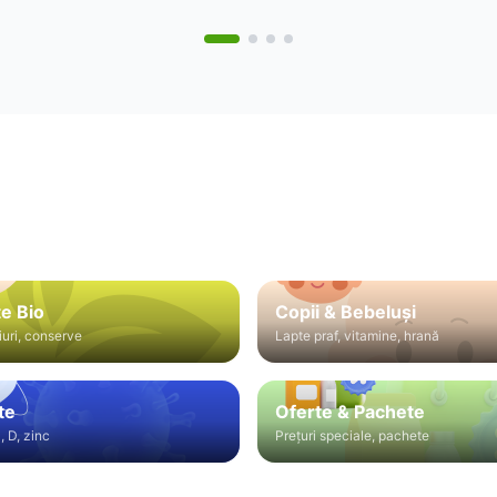
e Bio
Copii & Bebeluși
iuri, conserve
Lapte praf, vitamine, hrană
te
Oferte & Pachete
, D, zinc
Prețuri speciale, pachete