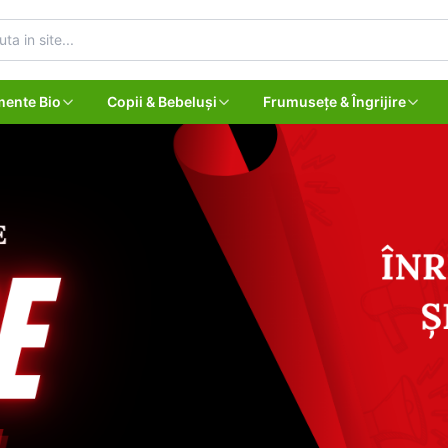
mente Bio
Copii & Bebeluși
Frumusețe & Îngrijire