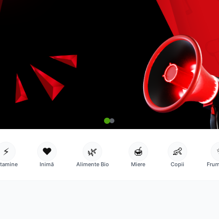
⚡
❤️
🌿
🍯
👶
itamine
Inimă
Alimente Bio
Miere
Copii
Frum