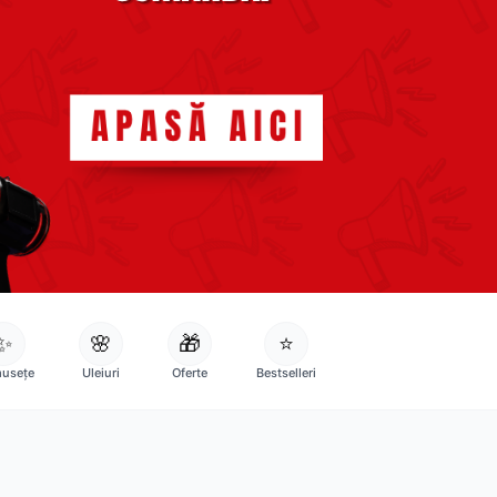
✨
🌸
🎁
⭐
usețe
Uleiuri
Oferte
Bestselleri