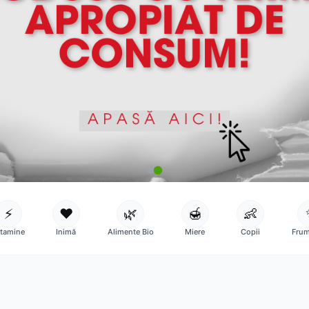
⚡
❤️
🌿
🍯
👶
itamine
Inimă
Alimente Bio
Miere
Copii
Frum