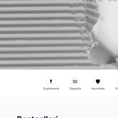
💊
🦠
🛡️
Suplimente
Digestie
Imunitate
V