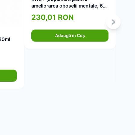
ameliorarea oboselii mentale, 60
de capsule)
230,01 RON
Ghid 
Adaugă în Coș
20ml
esenț
remed
14
uleiu
com