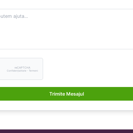
reCAPTCHA
Confidențialitate - Termeni
Trimite Mesajul