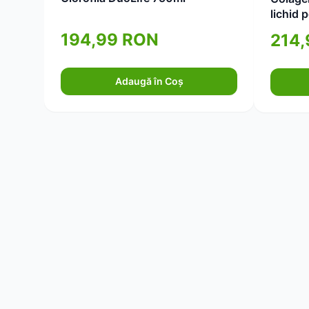
lichid 
elastic
194,99 RON
214
Adaugă în Coș