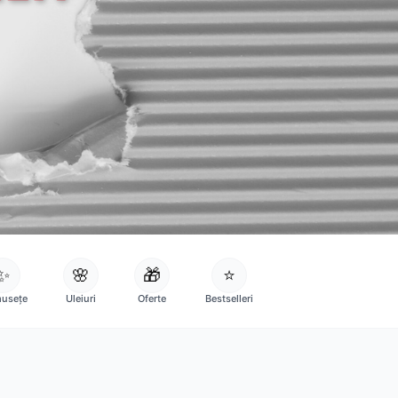
✨
🌸
🎁
⭐
usețe
Uleiuri
Oferte
Bestselleri