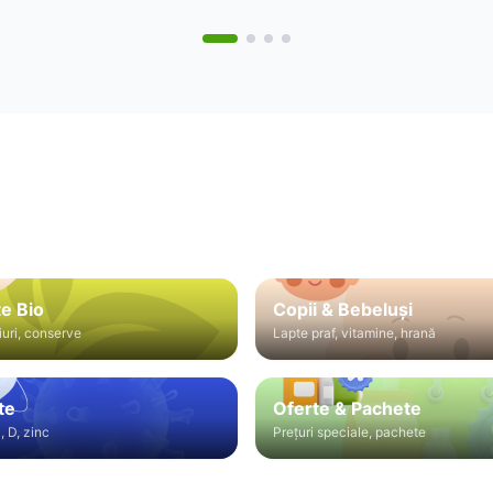
e Bio
Copii & Bebeluși
iuri, conserve
Lapte praf, vitamine, hrană
te
Oferte & Pachete
, D, zinc
Prețuri speciale, pachete