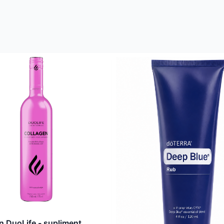
n DuoLife - supliment