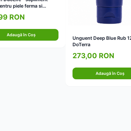
pentru piele ferma si
a 750ml
,99 RON
Adaugă în Coș
Unguent Deep Blue Rub 1
DoTerra
273,00 RON
Adaugă în Coș