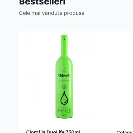
Bestselleri
Cele mai vândute produse
Clorofila DuoLife 750ml
Colage