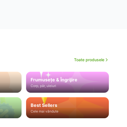
Toate produsele
Frumusețe & Îngrijire
Corp, păr, uleiuri
Best Sellers
Cele mai vândute