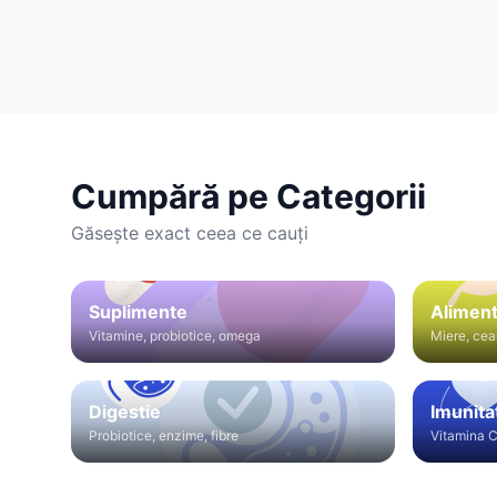
Cumpără pe Categorii
Găsește exact ceea ce cauți
Suplimente
Aliment
Vitamine, probiotice, omega
Miere, cea
Digestie
Imunita
Probiotice, enzime, fibre
Vitamina C