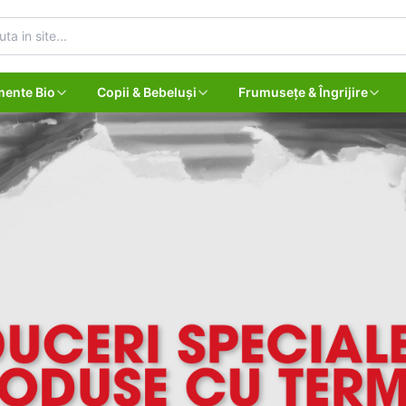
mente Bio
Copii & Bebeluși
Frumusețe & Îngrijire