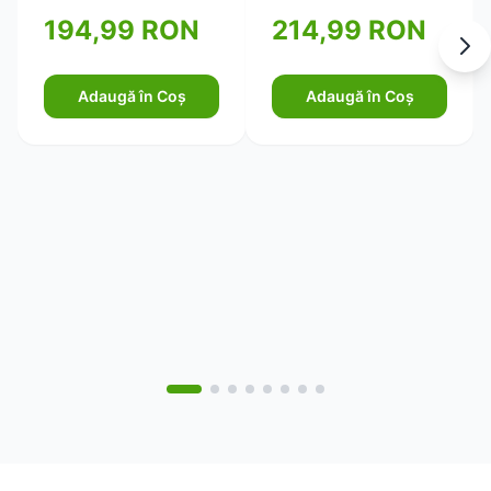
pentru piele ferma si
194,99 RON
214,99 RON
elastica 750ml
Adaugă în Coș
Adaugă în Coș