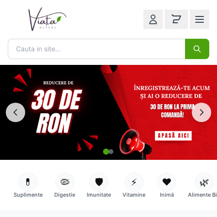
💊
🦠
🛡️
⚡
❤️
🌿
Suplimente
Digestie
Imunitate
Vitamine
Inimă
Alimente B