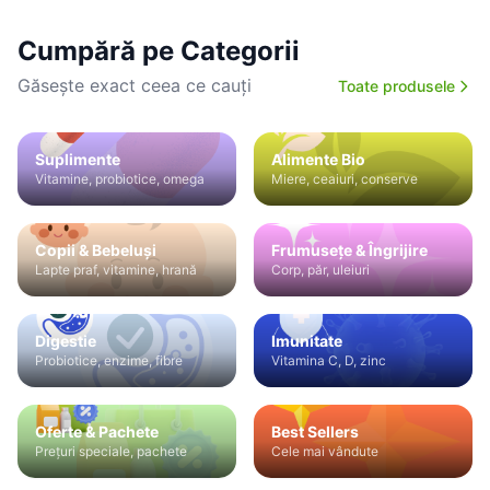
Cumpără pe Categorii
Găsește exact ceea ce cauți
Toate produsele
Suplimente
Alimente Bio
Vitamine, probiotice, omega
Miere, ceaiuri, conserve
Copii & Bebeluși
Frumusețe & Îngrijire
Lapte praf, vitamine, hrană
Corp, păr, uleiuri
Digestie
Imunitate
Probiotice, enzime, fibre
Vitamina C, D, zinc
Oferte & Pachete
Best Sellers
Prețuri speciale, pachete
Cele mai vândute