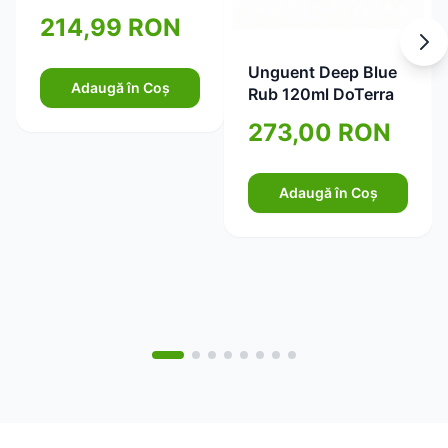
pentru piele ferma si
214,99 RON
elastica 750ml
Unguent Deep Blue
Adaugă în Coș
Rub 120ml DoTerra
273,00 RON
Adaugă în Coș