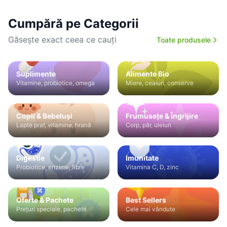
Cumpără pe Categorii
Găsește exact ceea ce cauți
Toate produsele
Suplimente
Alimente Bio
Vitamine, probiotice, omega
Miere, ceaiuri, conserve
Copii & Bebeluși
Frumusețe & Îngrijire
Lapte praf, vitamine, hrană
Corp, păr, uleiuri
Digestie
Imunitate
Probiotice, enzime, fibre
Vitamina C, D, zinc
Oferte & Pachete
Best Sellers
Prețuri speciale, pachete
Cele mai vândute