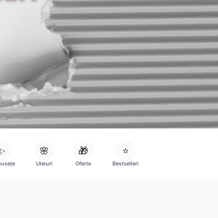
✨
🌸
🎁
⭐
usețe
Uleiuri
Oferte
Bestselleri