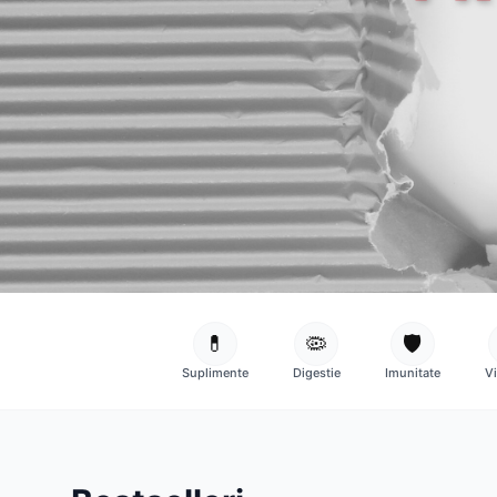
💊
🦠
🛡️
Suplimente
Digestie
Imunitate
V