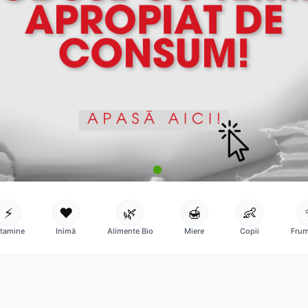
⚡
❤️
🌿
🍯
👶
itamine
Inimă
Alimente Bio
Miere
Copii
Frum