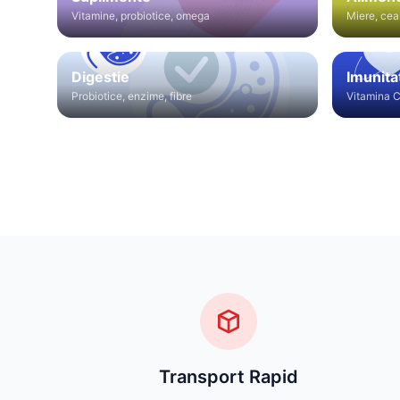
Vitamine, probiotice, omega
Miere, cea
Digestie
Imunita
Probiotice, enzime, fibre
Vitamina C
Transport Rapid