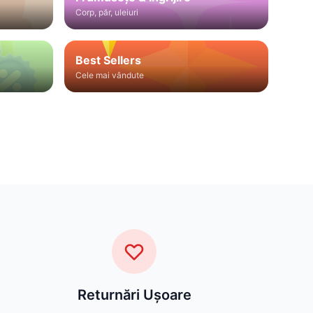
Corp, păr, uleiuri
Best Sellers
Cele mai vândute
Returnări Ușoare