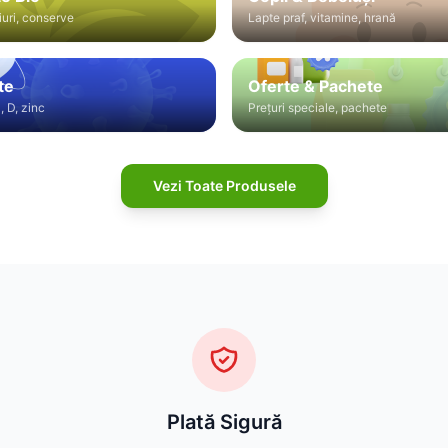
iuri, conserve
Lapte praf, vitamine, hrană
te
Oferte & Pachete
, D, zinc
Prețuri speciale, pachete
Vezi Toate Produsele
Plată Sigură