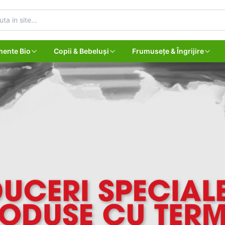
mente Bio
Copii & Bebeluși
Frumusețe & Îngrijire