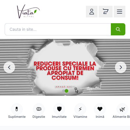
💊
🦠
🛡️
⚡
❤️
🌿
Suplimente
Digestie
Imunitate
Vitamine
Inimă
Alimente B