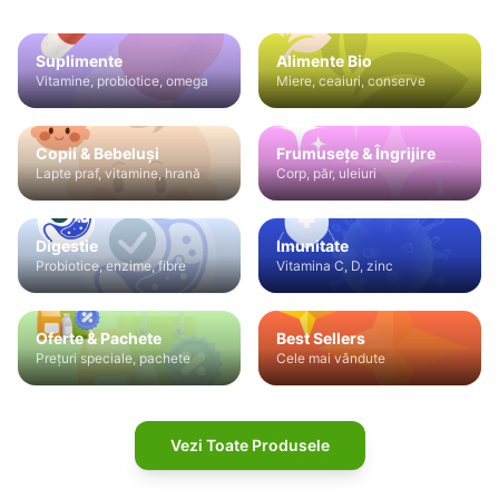
Suplimente
Alimente Bio
Vitamine, probiotice, omega
Miere, ceaiuri, conserve
Copii & Bebeluși
Frumusețe & Îngrijire
Lapte praf, vitamine, hrană
Corp, păr, uleiuri
Digestie
Imunitate
Probiotice, enzime, fibre
Vitamina C, D, zinc
Oferte & Pachete
Best Sellers
Prețuri speciale, pachete
Cele mai vândute
Vezi Toate Produsele