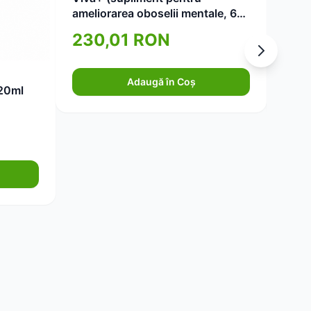
Darmf
ameliorarea oboselii mentale, 60
22 ba
de capsule)
40cp
230,01 RON
17
Adaugă în Coș
20ml