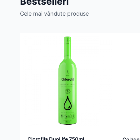
Bestselleri
Cele mai vândute produse
Clorofila DuoLife 750ml
Colage