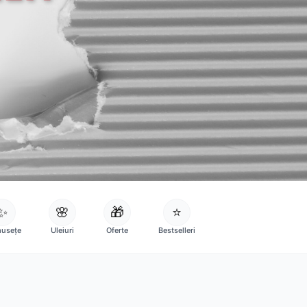
✨
🌸
🎁
⭐
usețe
Uleiuri
Oferte
Bestselleri