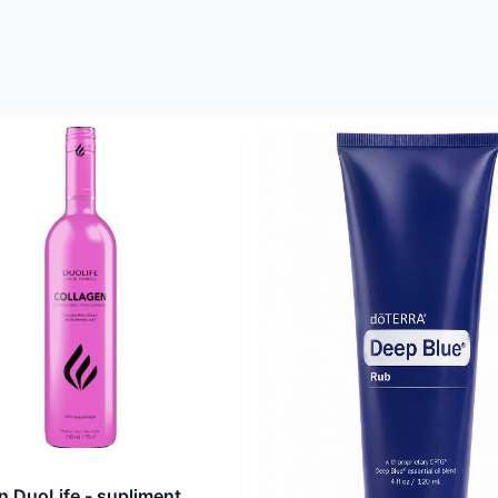
n DuoLife - supliment