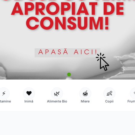
⚡
❤️
🌿
🍯
👶
itamine
Inimă
Alimente Bio
Miere
Copii
Frum