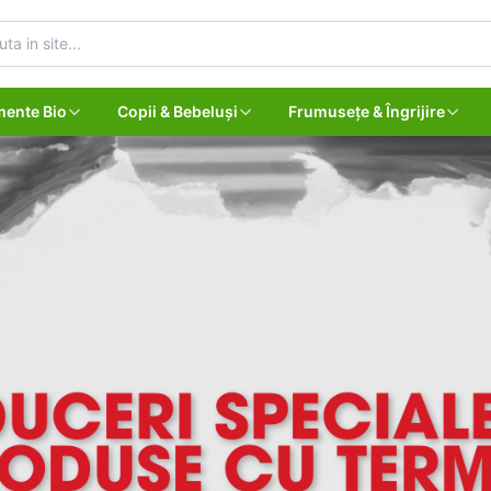
mente Bio
Copii & Bebeluși
Frumusețe & Îngrijire