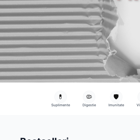
💊
🦠
🛡️
Suplimente
Digestie
Imunitate
V