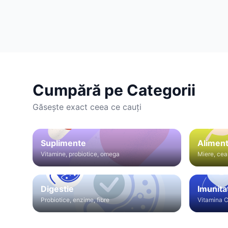
Cumpără pe Categorii
Găsește exact ceea ce cauți
Suplimente
Aliment
Vitamine, probiotice, omega
Miere, cea
Digestie
Imunita
Probiotice, enzime, fibre
Vitamina C