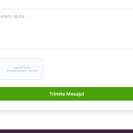
reCAPTCHA
Confidențialitate - Termeni
Trimite Mesajul