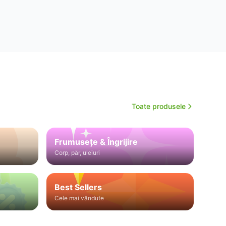
Toate produsele
Frumusețe & Îngrijire
Corp, păr, uleiuri
Best Sellers
Cele mai vândute