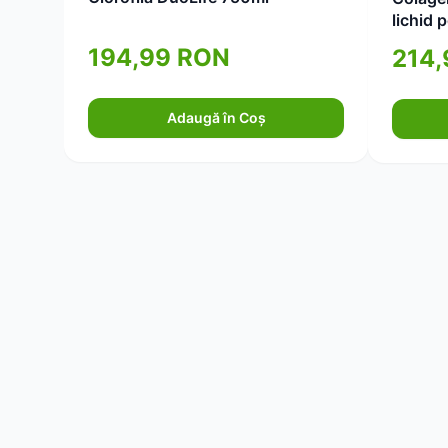
lichid 
elastic
194,99 RON
214
Adaugă în Coș