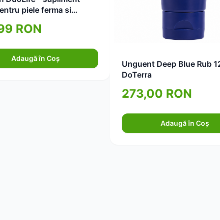
pentru piele ferma si
a 750ml
,99 RON
Adaugă în Coș
Unguent Deep Blue Rub 1
DoTerra
273,00 RON
Adaugă în Coș