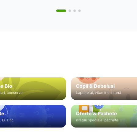
e Bio
Copii & Bebeluși
iuri, conserve
Lapte praf, vitamine, hrană
te
Oferte & Pachete
, D, zinc
Prețuri speciale, pachete