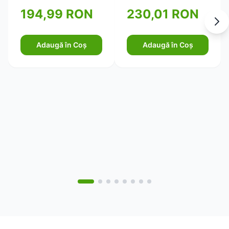
oboselii mentale, 60
194,99 RON
230,01 RON
de capsule)
Adaugă în Coș
Adaugă în Coș