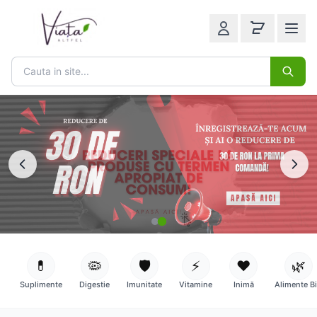
💊
🦠
🛡️
⚡
❤️
🌿
Suplimente
Digestie
Imunitate
Vitamine
Inimă
Alimente B