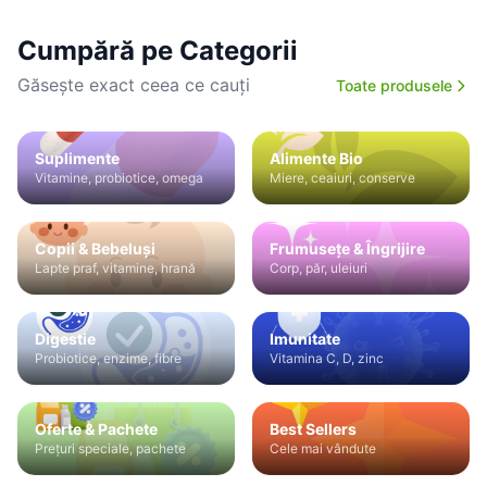
Cumpără pe Categorii
Găsește exact ceea ce cauți
Toate produsele
Suplimente
Alimente Bio
Vitamine, probiotice, omega
Miere, ceaiuri, conserve
Copii & Bebeluși
Frumusețe & Îngrijire
Lapte praf, vitamine, hrană
Corp, păr, uleiuri
Digestie
Imunitate
Probiotice, enzime, fibre
Vitamina C, D, zinc
Oferte & Pachete
Best Sellers
Prețuri speciale, pachete
Cele mai vândute