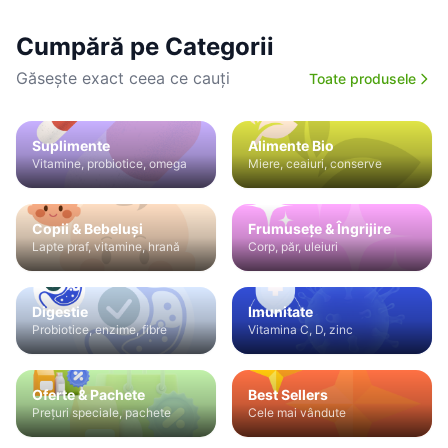
Cumpără pe Categorii
Găsește exact ceea ce cauți
Toate produsele
Suplimente
Alimente Bio
Vitamine, probiotice, omega
Miere, ceaiuri, conserve
Copii & Bebeluși
Frumusețe & Îngrijire
Lapte praf, vitamine, hrană
Corp, păr, uleiuri
Digestie
Imunitate
Probiotice, enzime, fibre
Vitamina C, D, zinc
Oferte & Pachete
Best Sellers
Prețuri speciale, pachete
Cele mai vândute