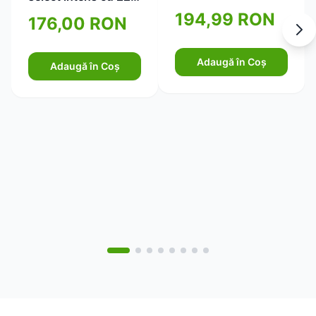
bacterii selectate Dr.
194,99 RON
176,00 RON
Wolz 40cps
Adaugă în Coș
Adaugă în Coș