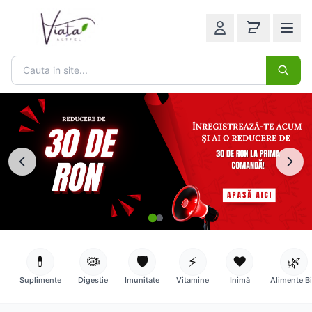
💊
🦠
🛡️
⚡
❤️
🌿
Suplimente
Digestie
Imunitate
Vitamine
Inimă
Alimente B