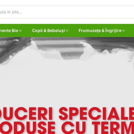
mente Bio
Copii & Bebeluși
Frumusețe & Îngrijire