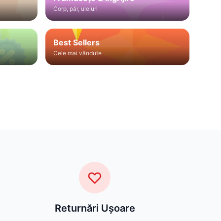
Corp, păr, uleiuri
Best Sellers
Cele mai vândute
Returnări Ușoare