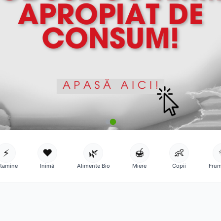
⚡
❤️
🌿
🍯
👶
itamine
Inimă
Alimente Bio
Miere
Copii
Frum