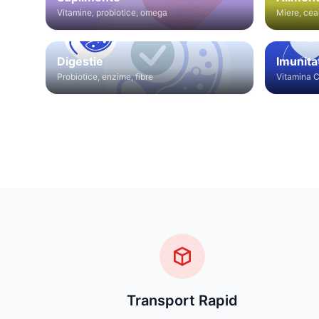
Vitamine, probiotice, omega
Miere, cea
Digestie
Imunita
Probiotice, enzime, fibre
Vitamina C
Transport Rapid