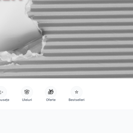
✨
🌸
🎁
⭐
usețe
Uleiuri
Oferte
Bestselleri