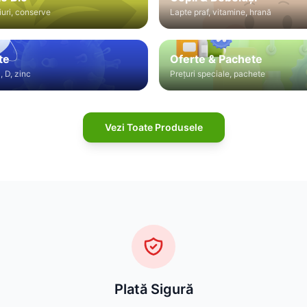
iuri, conserve
Lapte praf, vitamine, hrană
te
Oferte & Pachete
, D, zinc
Prețuri speciale, pachete
Vezi Toate Produsele
Plată Sigură