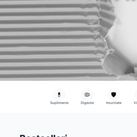
💊
🦠
🛡️
Suplimente
Digestie
Imunitate
V