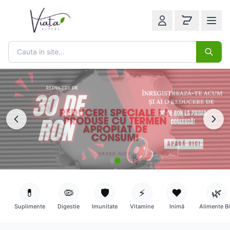
💊
🦠
🛡️
⚡
❤️
🌿
Suplimente
Digestie
Imunitate
Vitamine
Inimă
Alimente B