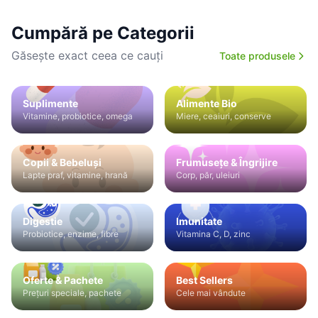
Cumpără pe Categorii
Găsește exact ceea ce cauți
Toate produsele
Suplimente
Alimente Bio
Vitamine, probiotice, omega
Miere, ceaiuri, conserve
Copii & Bebeluși
Frumusețe & Îngrijire
Lapte praf, vitamine, hrană
Corp, păr, uleiuri
Digestie
Imunitate
Probiotice, enzime, fibre
Vitamina C, D, zinc
Oferte & Pachete
Best Sellers
Prețuri speciale, pachete
Cele mai vândute