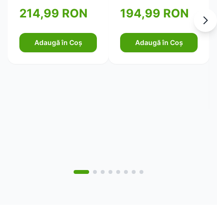
pentru piele ferma si
194,99 RON
214,99 RON
elastica 750ml
Adaugă în Coș
Adaugă în Coș