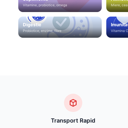
Vitamine, probiotice, omega
Miere, cea
Digestie
Imunita
Probiotice, enzime, fibre
Vitamina C
Transport Rapid