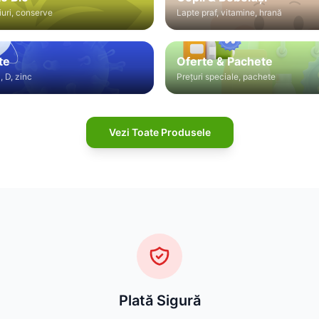
iuri, conserve
Lapte praf, vitamine, hrană
te
Oferte & Pachete
, D, zinc
Prețuri speciale, pachete
Vezi Toate Produsele
Plată Sigură