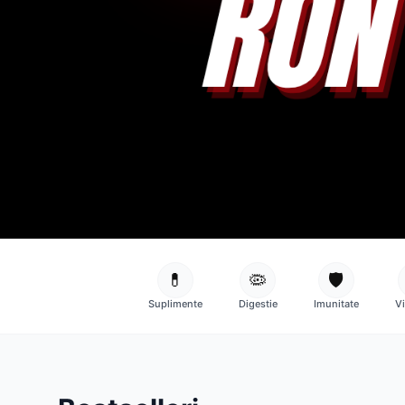
💊
🦠
🛡️
Suplimente
Digestie
Imunitate
V