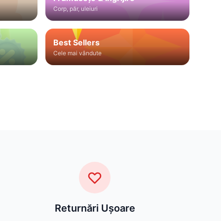
Corp, păr, uleiuri
Best Sellers
Cele mai vândute
Returnări Ușoare