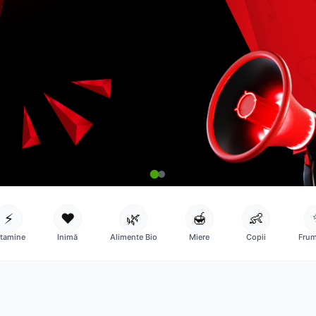
⚡
❤️
🌿
🍯
👶
itamine
Inimă
Alimente Bio
Miere
Copii
Frum