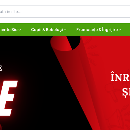
mente Bio
Copii & Bebeluși
Frumusețe & Îngrijire