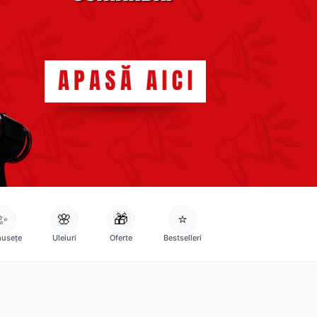
✨
🌸
🎁
⭐
usețe
Uleiuri
Oferte
Bestselleri