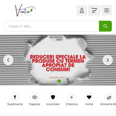
💊
🦠
🛡️
⚡
❤️
🌿
Suplimente
Digestie
Imunitate
Vitamine
Inimă
Alimente B