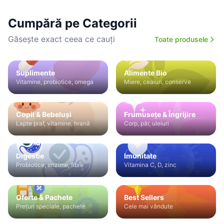
Cumpără pe Categorii
Găsește exact ceea ce cauți
Toate produsele
Suplimente
Alimente Bio
Vitamine, probiotice, omega
Miere, ceaiuri, conserve
Copii & Bebeluși
Frumusețe & Îngrijire
Lapte praf, vitamine, hrană
Corp, păr, uleiuri
Digestie
Imunitate
Probiotice, enzime, fibre
Vitamina C, D, zinc
Oferte & Pachete
Best Sellers
Prețuri speciale, pachete
Cele mai vândute