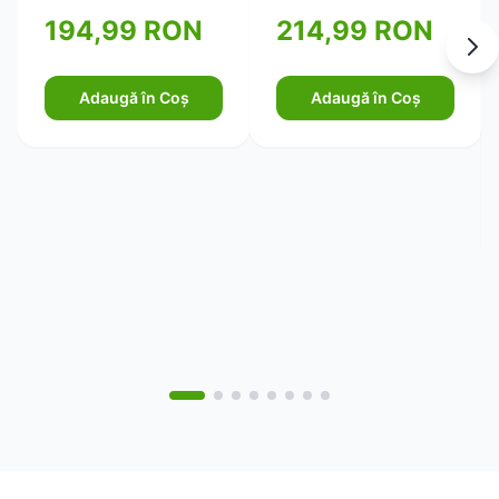
pentru piele ferma si
194,99 RON
214,99 RON
elastica 750ml
Adaugă în Coș
Adaugă în Coș