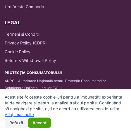
Urmărește Comanda
LEGAL
Termeni și Condiții
Privacy Policy (GDPR)
Cookie Policy
Return & Withdrawal Policy
PROTECȚIA CONSUMATORULUI
ANPC - Autoritatea Națională pentru Protecția Consumatorilor
Soluționare Online a Litigiilor (SOL)
Acest site folosește cookie-uri pentru a îmbunătăți experiența
ta de navigare și pentru a analiza traficul pe site. Continuând
să navighezi pe site, ești de acord cu utilizarea cookie-urilor.
© 2026 BARTHA IT SOLUTIONS SRL. Toate drepturile
Aflați mai multe
rezervate.
Refuză
Accept