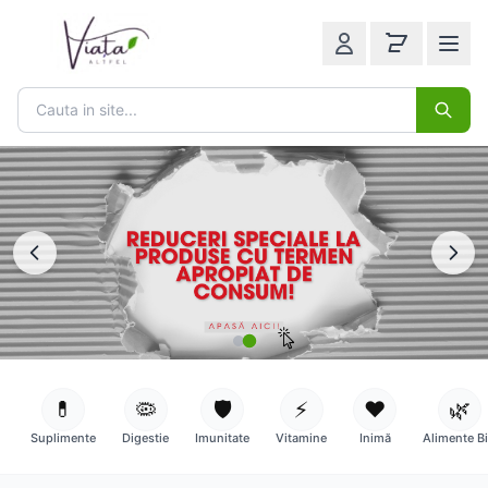
💊
🦠
🛡️
⚡
❤️
🌿
Suplimente
Digestie
Imunitate
Vitamine
Inimă
Alimente B