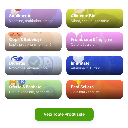
Suplimente
Alimente Bio
Vitamine, probiotice, omega
Miere, ceaiuri, conserve
Copii & Bebeluși
Frumusețe & Îngrijire
Lapte praf, vitamine, hrană
Corp, păr, uleiuri
Digestie
Imunitate
Probiotice, enzime, fibre
Vitamina C, D, zinc
Oferte & Pachete
Best Sellers
Prețuri speciale, pachete
Cele mai vândute
Vezi Toate Produsele