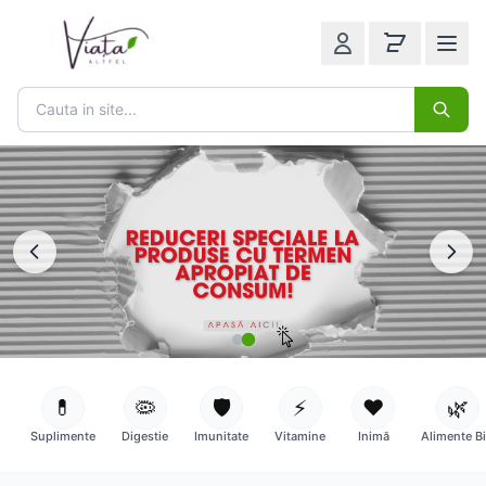
💊
🦠
🛡️
⚡
❤️
🌿
Suplimente
Digestie
Imunitate
Vitamine
Inimă
Alimente B