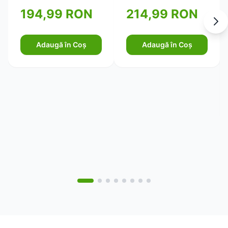
pentru piele ferma si
194,99 RON
214,99 RON
elastica 750ml
Adaugă în Coș
Adaugă în Coș