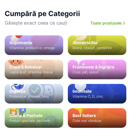
Cumpără pe Categorii
Găsește exact ceea ce cauți
Toate produsele
Suplimente
Alimente Bio
Vitamine, probiotice, omega
Miere, ceaiuri, conserve
Copii & Bebeluși
Frumusețe & Îngrijire
Lapte praf, vitamine, hrană
Corp, păr, uleiuri
Digestie
Imunitate
Probiotice, enzime, fibre
Vitamina C, D, zinc
Oferte & Pachete
Best Sellers
Prețuri speciale, pachete
Cele mai vândute