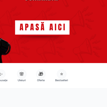
✨
🌸
🎁
⭐
usețe
Uleiuri
Oferte
Bestselleri