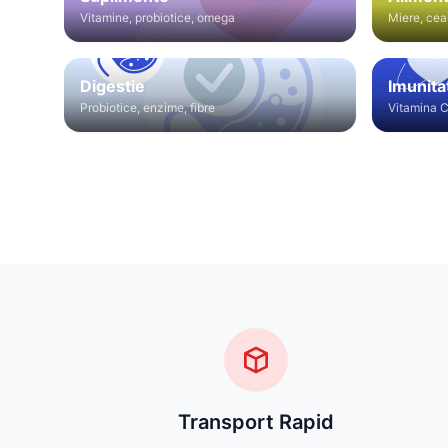
Vitamine, probiotice, omega
Miere, cea
Digestie
Imunita
Probiotice, enzime, fibre
Vitamina C
Transport Rapid