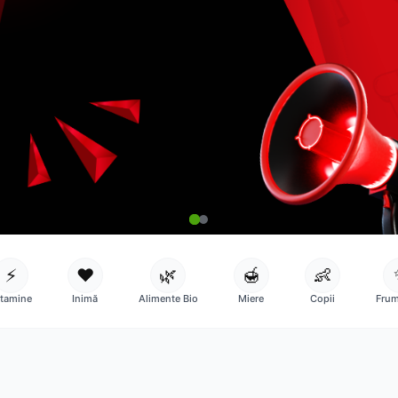
⚡
❤️
🌿
🍯
👶
itamine
Inimă
Alimente Bio
Miere
Copii
Frum