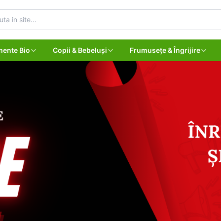
mente Bio
Copii & Bebeluși
Frumusețe & Îngrijire