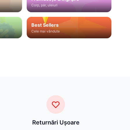
Corp, păr, uleiuri
Best Sellers
Cele mai vândute
Returnări Ușoare