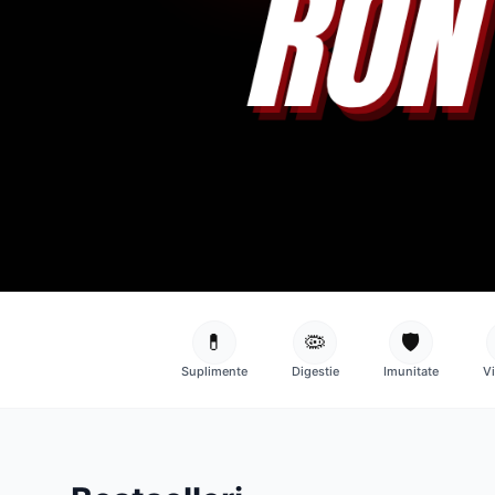
💊
🦠
🛡️
Suplimente
Digestie
Imunitate
V