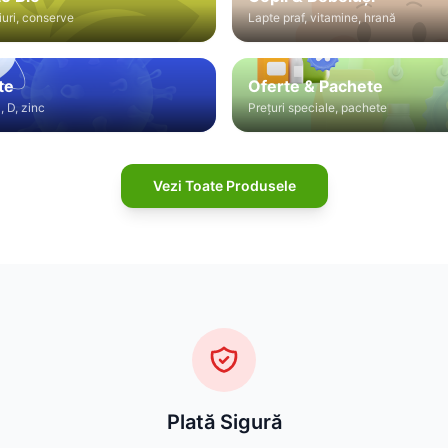
iuri, conserve
Lapte praf, vitamine, hrană
te
Oferte & Pachete
, D, zinc
Prețuri speciale, pachete
Vezi Toate Produsele
Plată Sigură